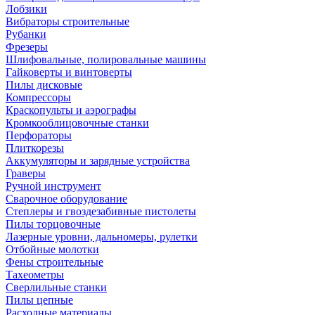
Лобзики
Вибраторы строительные
Рубанки
Фрезеры
Шлифовальные, полировальные машины
Гайковерты и винтоверты
Пилы дисковые
Компрессоры
Краскопульты и аэрографы
Кромкооблицовочные станки
Перфораторы
Плиткорезы
Аккумуляторы и зарядные устройства
Граверы
Ручной инструмент
Сварочное оборудование
Степлеры и гвоздезабивные пистолеты
Пилы торцовочные
Лазерные уровни, дальномеры, рулетки
Отбойные молотки
Фены строительные
Тахеометры
Сверлильные станки
Пилы цепные
Расходные материалы