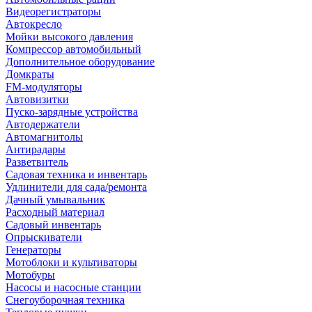
Видеорегистраторы
Автокресло
Мойки высокого давления
Компрессор автомобильный
Дополнительное оборудование
Домкраты
FM-модуляторы
Автовизитки
Пуско-зарядные устройства
Автодержатели
Автомагнитолы
Антирадары
Разветвитель
Садовая техника и инвентарь
Удлинители для сада/ремонта
Дачный умывальник
Расходный материал
Садовый инвентарь
Опрыскиватели
Генераторы
Мотоблоки и культиваторы
Мотобуры
Насосы и насосные станции
Снегоуборочная техника