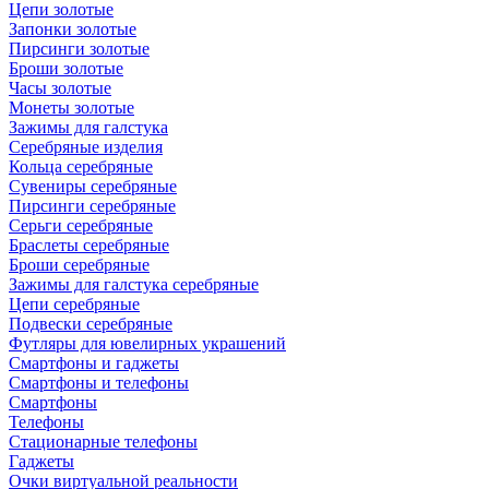
Цепи золотые
Запонки золотые
Пирсинги золотые
Броши золотые
Часы золотые
Монеты золотые
Зажимы для галстука
Серебряные изделия
Кольца серебряные
Сувениры серебряные
Пирсинги серебряные
Серьги серебряные
Браслеты серебряные
Броши серебряные
Зажимы для галстука серебряные
Цепи серебряные
Подвески серебряные
Футляры для ювелирных украшений
Смартфоны и гаджеты
Смартфоны и телефоны
Смартфоны
Телефоны
Стационарные телефоны
Гаджеты
Очки виртуальной реальности