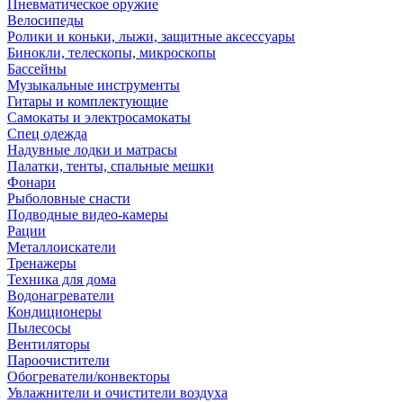
Пневматическое оружие
Велосипеды
Ролики и коньки, лыжи, защитные аксессуары
Бинокли, телескопы, микроскопы
Бассейны
Музыкальные инструменты
Гитары и комплектующие
Самокаты и электросамокаты
Спец одежда
Надувные лодки и матрасы
Палатки, тенты, спальные мешки
Фонари
Рыболовные снасти
Подводные видео-камеры
Рации
Металлоискатели
Тренажеры
Техника для дома
Водонагреватели
Кондиционеры
Пылесосы
Вентиляторы
Пароочистители
Обогреватели/конвекторы
Увлажнители и очистители воздуха