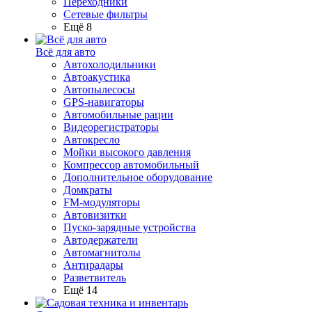
Переходники
Сетевые фильтры
Ещё 8
Всё для авто
Автохолодильники
Автоакустика
Автопылесосы
GPS-навигаторы
Автомобильные рации
Видеорегистраторы
Автокресло
Мойки высокого давления
Компрессор автомобильный
Дополнительное оборудование
Домкраты
FM-модуляторы
Автовизитки
Пуско-зарядные устройства
Автодержатели
Автомагнитолы
Антирадары
Разветвитель
Ещё 14