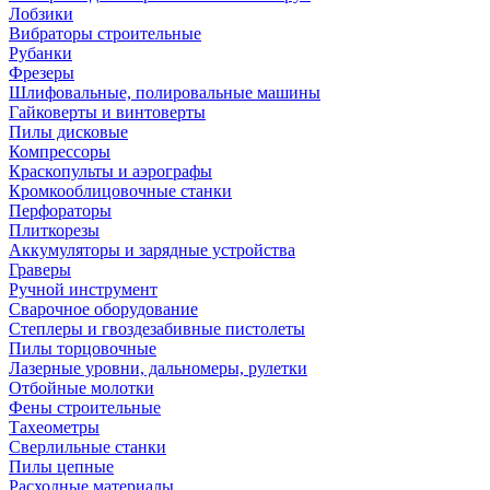
Лобзики
Вибраторы строительные
Рубанки
Фрезеры
Шлифовальные, полировальные машины
Гайковерты и винтоверты
Пилы дисковые
Компрессоры
Краскопульты и аэрографы
Кромкооблицовочные станки
Перфораторы
Плиткорезы
Аккумуляторы и зарядные устройства
Граверы
Ручной инструмент
Сварочное оборудование
Степлеры и гвоздезабивные пистолеты
Пилы торцовочные
Лазерные уровни, дальномеры, рулетки
Отбойные молотки
Фены строительные
Тахеометры
Сверлильные станки
Пилы цепные
Расходные материалы