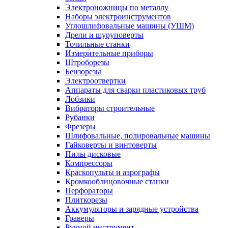
Электроножницы по металлу
Наборы электроинструментов
Углошлифовальные машины (УШМ)
Дрели и шуруповерты
Точильные станки
Измерительные приборы
Штроборезы
Бензорезы
Электроотвертки
Аппараты для сварки пластиковых труб
Лобзики
Вибраторы строительные
Рубанки
Фрезеры
Шлифовальные, полировальные машины
Гайковерты и винтоверты
Пилы дисковые
Компрессоры
Краскопульты и аэрографы
Кромкооблицовочные станки
Перфораторы
Плиткорезы
Аккумуляторы и зарядные устройства
Граверы
Ручной инструмент