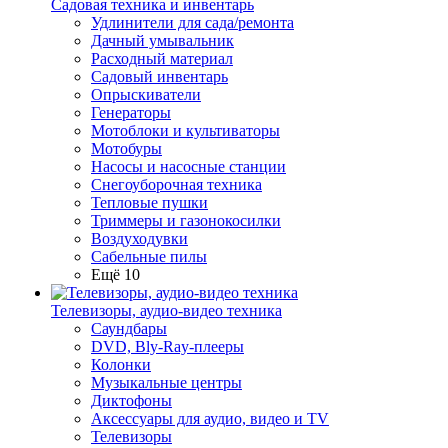
Садовая техника и инвентарь
Удлинители для сада/ремонта
Дачный умывальник
Расходный материал
Садовый инвентарь
Опрыскиватели
Генераторы
Мотоблоки и культиваторы
Мотобуры
Насосы и насосные станции
Снегоуборочная техника
Тепловые пушки
Триммеры и газонокосилки
Воздуходувки
Сабельные пилы
Ещё 10
Телевизоры, аудио-видео техника
Саундбары
DVD, Bly-Ray-плееры
Колонки
Музыкальные центры
Диктофоны
Аксессуары для аудио, видео и TV
Телевизоры