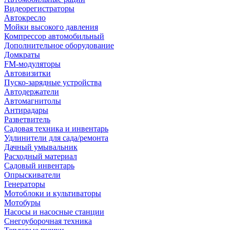
Видеорегистраторы
Автокресло
Мойки высокого давления
Компрессор автомобильный
Дополнительное оборудование
Домкраты
FM-модуляторы
Автовизитки
Пуско-зарядные устройства
Автодержатели
Автомагнитолы
Антирадары
Разветвитель
Садовая техника и инвентарь
Удлинители для сада/ремонта
Дачный умывальник
Расходный материал
Садовый инвентарь
Опрыскиватели
Генераторы
Мотоблоки и культиваторы
Мотобуры
Насосы и насосные станции
Снегоуборочная техника