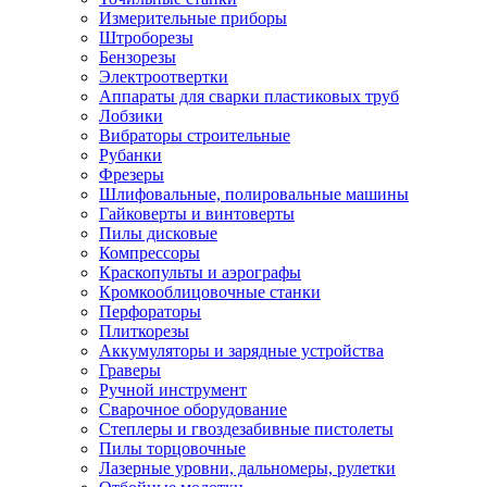
Измерительные приборы
Штроборезы
Бензорезы
Электроотвертки
Аппараты для сварки пластиковых труб
Лобзики
Вибраторы строительные
Рубанки
Фрезеры
Шлифовальные, полировальные машины
Гайковерты и винтоверты
Пилы дисковые
Компрессоры
Краскопульты и аэрографы
Кромкооблицовочные станки
Перфораторы
Плиткорезы
Аккумуляторы и зарядные устройства
Граверы
Ручной инструмент
Сварочное оборудование
Степлеры и гвоздезабивные пистолеты
Пилы торцовочные
Лазерные уровни, дальномеры, рулетки