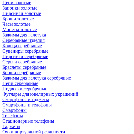
Цепи золотые
Запонки золотые
Пирсинги золотые
Броши золотые
Часы золотые
Монеты золотые
Зажимы для галстука
Серебряные изделия
Кольца серебряные
Сувениры серебряные
Пирсинги серебряные
Серьги серебряные
Браслеты серебряные
Броши серебряные
Зажимы для галстука серебряные
Цепи серебряные
Подвески серебряные
Футляры для ювелирных украшений
Смартфоны и гаджеты
Смартфоны и телефоны
Смартфоны
Телефоны
Стационарные телефоны
Гаджеты
Очки виртуальной реальности