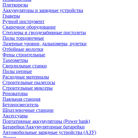
Плиткорезы
Аккумуляторы и зарядные устройства
Граверы
Ручной инструмент
Сварочное оборудование
Степлеры и гвоздезабивные пистолеты
Пилы торцовочные
Лазерные уровни, дальномеры, рулетки
Отбойные молотки
Фены строительные
Тахеометры
Сверлильные станки
Пилы цепные
Расходные материалы
Строительные пылесосы
Строительные миксеры
Реноваторы
Паяльная станция
Бетоносмеситель
Шпатлевочные станции
Аксессуары
Портативные аккумуляторы (Power bank)
Батарейки/Аккумуляторные батарейки
Автомобильные зарядные устройства (АЗУ)
Диски