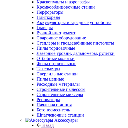
Краскопульты и аэрографы
Кромкооблицовочные станки
Перфораторы
Плиткорезы
Аккумуляторы и зарядные устройства
Граверы
Ручной инструмент
Сварочное оборудование
Степлеры и гвоздезабивные пистолеты
Пилы торцовочные
Лазерные уровни, дальномеры, рулетки
Отбойные молотки
Фены строительные
Тахеометры
Сверлильные станки
Пилы цепные
Расходные материалы
Строительные пылесосы
Строительные миксеры
Реноваторы
Паяльная станция
Бетоносмеситель
Шпатлевочные станции
Аксессуары
Назад