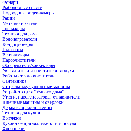
Фонари
Рыболовные снасти
Подводные видео-камеры
Рации
Металлоискатели
Тренажеры
Техника для дома
Водонагреватели
Кондиционеры
Пылесосы
Вентиляторы
Пароочистители
Обогреватели/конвекторы
Увлажнители и очистители воздуха
Роботы стеклоочистители
Сантехника
Стиральные, сушильные машины
Устройства для "Умного дома"
Утюги, парогенераторы, отпариватели
Швейные машины и оверлоки
Держатели, кронштейны
Техника для кухни
Вытяжки
Кухонные принадлежности и посуда
Хлебопечи