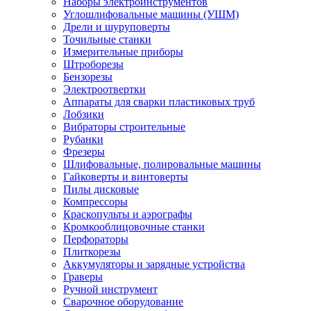
Наборы электроинструментов
Углошлифовальные машины (УШМ)
Дрели и шуруповерты
Точильные станки
Измерительные приборы
Штроборезы
Бензорезы
Электроотвертки
Аппараты для сварки пластиковых труб
Лобзики
Вибраторы строительные
Рубанки
Фрезеры
Шлифовальные, полировальные машины
Гайковерты и винтоверты
Пилы дисковые
Компрессоры
Краскопульты и аэрографы
Кромкооблицовочные станки
Перфораторы
Плиткорезы
Аккумуляторы и зарядные устройства
Граверы
Ручной инструмент
Сварочное оборудование