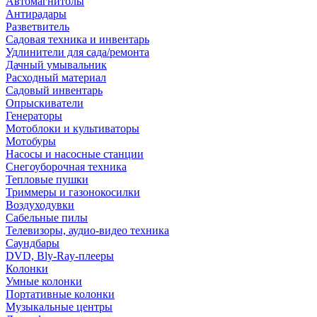
Автомагнитолы
Антирадары
Разветвитель
Садовая техника и инвентарь
Удлинители для сада/ремонта
Дачный умывальник
Расходный материал
Садовый инвентарь
Опрыскиватели
Генераторы
Мотоблоки и культиваторы
Мотобуры
Насосы и насосные станции
Снегоуборочная техника
Тепловые пушки
Триммеры и газонокосилки
Воздуходувки
Сабельные пилы
Телевизоры, аудио-видео техника
Саундбары
DVD, Bly-Ray-плееры
Колонки
Умные колонки
Портативные колонки
Музыкальные центры