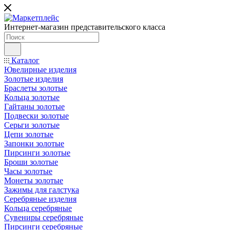
Интернет-магазин представительского класса
Каталог
Ювелирные изделия
Золотые изделия
Браслеты золотые
Кольца золотые
Гайтаны золотые
Подвески золотые
Серьги золотые
Цепи золотые
Запонки золотые
Пирсинги золотые
Броши золотые
Часы золотые
Монеты золотые
Зажимы для галстука
Серебряные изделия
Кольца серебряные
Сувениры серебряные
Пирсинги серебряные