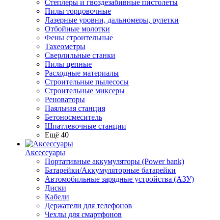
Степлеры и гвоздезабивные пистолеты
Пилы торцовочные
Лазерные уровни, дальномеры, рулетки
Отбойные молотки
Фены строительные
Тахеометры
Сверлильные станки
Пилы цепные
Расходные материалы
Строительные пылесосы
Строительные миксеры
Реноваторы
Паяльная станция
Бетоносмеситель
Шпатлевочные станции
Ещё 40
Аксессуары
Портативные аккумуляторы (Power bank)
Батарейки/Аккумуляторные батарейки
Автомобильные зарядные устройства (АЗУ)
Диски
Кабели
Держатели для телефонов
Чехлы для смартфонов