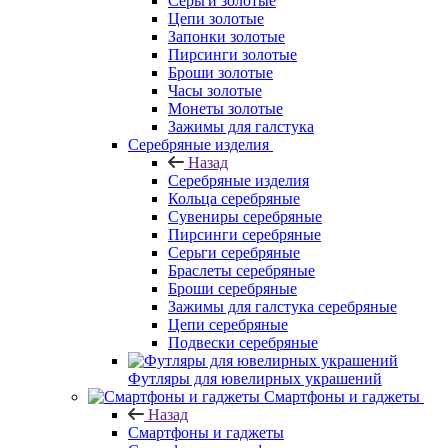
Серьги золотые
Цепи золотые
Запонки золотые
Пирсинги золотые
Броши золотые
Часы золотые
Монеты золотые
Зажимы для галстука
Серебряные изделия
Назад
Серебряные изделия
Кольца серебряные
Сувениры серебряные
Пирсинги серебряные
Серьги серебряные
Браслеты серебряные
Броши серебряные
Зажимы для галстука серебряные
Цепи серебряные
Подвески серебряные
Футляры для ювелирных украшений
Смартфоны и гаджеты
Назад
Смартфоны и гаджеты