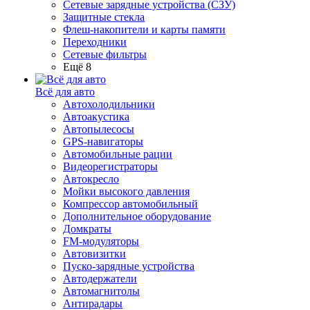
Сетевые зарядные устройства (СЗУ)
Защитные стекла
Флеш-накопители и карты памяти
Переходники
Сетевые фильтры
Ещё 8
Всё для авто
Автохолодильники
Автоакустика
Автопылесосы
GPS-навигаторы
Автомобильные рации
Видеорегистраторы
Автокресло
Мойки высокого давления
Компрессор автомобильный
Дополнительное оборудование
Домкраты
FM-модуляторы
Автовизитки
Пуско-зарядные устройства
Автодержатели
Автомагнитолы
Антирадары