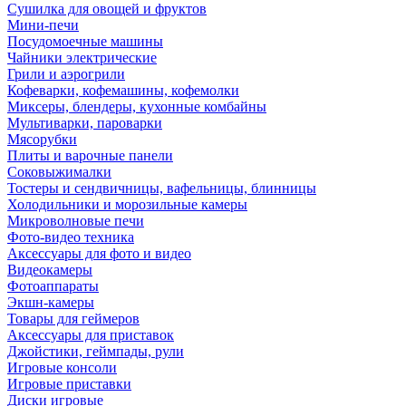
Сушилка для овощей и фруктов
Мини-печи
Посудомоечные машины
Чайники электрические
Грили и аэрогрили
Кофеварки, кофемашины, кофемолки
Миксеры, блендеры, кухонные комбайны
Мультиварки, пароварки
Мясорубки
Плиты и варочные панели
Соковыжималки
Тостеры и сендвичницы, вафельницы, блинницы
Холодильники и морозильные камеры
Микроволновые печи
Фото-видео техника
Аксессуары для фото и видео
Видеокамеры
Фотоаппараты
Экшн-камеры
Товары для геймеров
Аксессуары для приставок
Джойстики, геймпады, рули
Игровые консоли
Игровые приставки
Диски игровые