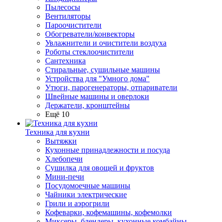
Пылесосы
Вентиляторы
Пароочистители
Обогреватели/конвекторы
Увлажнители и очистители воздуха
Роботы стеклоочистители
Сантехника
Стиральные, сушильные машины
Устройства для "Умного дома"
Утюги, парогенераторы, отпариватели
Швейные машины и оверлоки
Держатели, кронштейны
Ещё 10
Техника для кухни
Вытяжки
Кухонные принадлежности и посуда
Хлебопечи
Сушилка для овощей и фруктов
Мини-печи
Посудомоечные машины
Чайники электрические
Грили и аэрогрили
Кофеварки, кофемашины, кофемолки
Миксеры, блендеры, кухонные комбайны