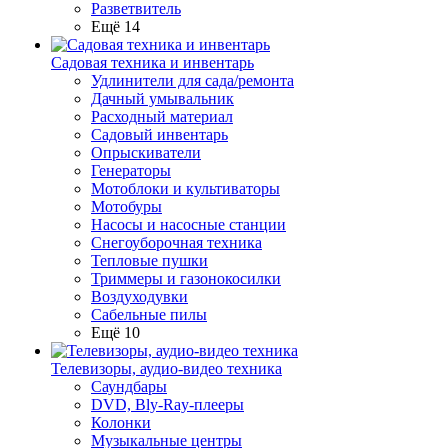
Разветвитель
Ещё 14
Садовая техника и инвентарь
Удлинители для сада/ремонта
Дачный умывальник
Расходный материал
Садовый инвентарь
Опрыскиватели
Генераторы
Мотоблоки и культиваторы
Мотобуры
Насосы и насосные станции
Снегоуборочная техника
Тепловые пушки
Триммеры и газонокосилки
Воздуходувки
Сабельные пилы
Ещё 10
Телевизоры, аудио-видео техника
Саундбары
DVD, Bly-Ray-плееры
Колонки
Музыкальные центры