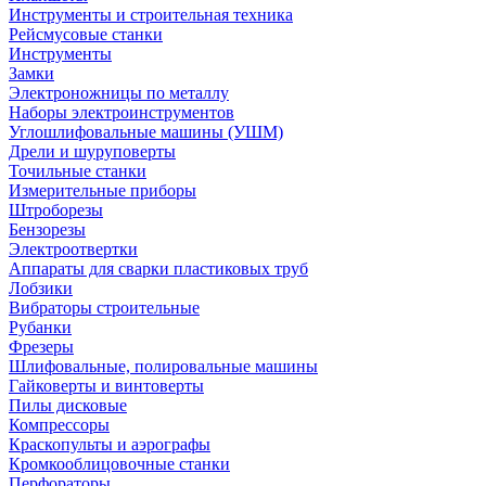
Инструменты и строительная техника
Рейсмусовые станки
Инструменты
Замки
Электроножницы по металлу
Наборы электроинструментов
Углошлифовальные машины (УШМ)
Дрели и шуруповерты
Точильные станки
Измерительные приборы
Штроборезы
Бензорезы
Электроотвертки
Аппараты для сварки пластиковых труб
Лобзики
Вибраторы строительные
Рубанки
Фрезеры
Шлифовальные, полировальные машины
Гайковерты и винтоверты
Пилы дисковые
Компрессоры
Краскопульты и аэрографы
Кромкооблицовочные станки
Перфораторы