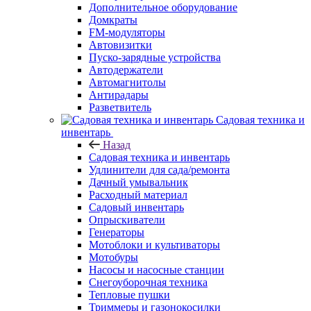
Дополнительное оборудование
Домкраты
FM-модуляторы
Автовизитки
Пуско-зарядные устройства
Автодержатели
Автомагнитолы
Антирадары
Разветвитель
Садовая техника и
инвентарь
Назад
Садовая техника и инвентарь
Удлинители для сада/ремонта
Дачный умывальник
Расходный материал
Садовый инвентарь
Опрыскиватели
Генераторы
Мотоблоки и культиваторы
Мотобуры
Насосы и насосные станции
Снегоуборочная техника
Тепловые пушки
Триммеры и газонокосилки