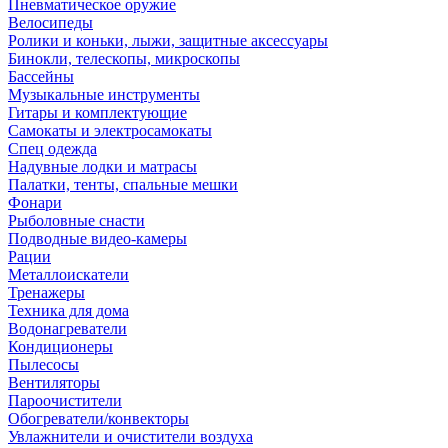
Пневматическое оружие
Велосипеды
Ролики и коньки, лыжи, защитные аксессуары
Бинокли, телескопы, микроскопы
Бассейны
Музыкальные инструменты
Гитары и комплектующие
Самокаты и электросамокаты
Спец одежда
Надувные лодки и матрасы
Палатки, тенты, спальные мешки
Фонари
Рыболовные снасти
Подводные видео-камеры
Рации
Металлоискатели
Тренажеры
Техника для дома
Водонагреватели
Кондиционеры
Пылесосы
Вентиляторы
Пароочистители
Обогреватели/конвекторы
Увлажнители и очистители воздуха