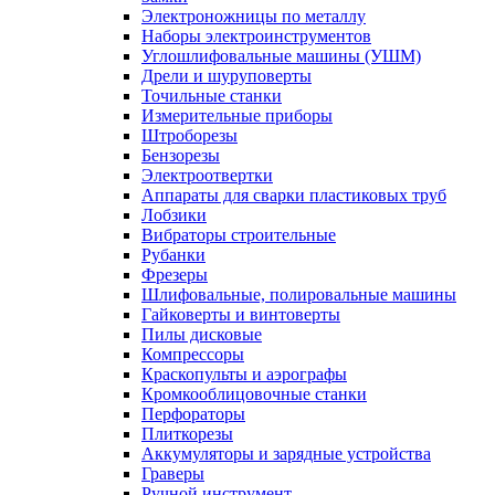
Электроножницы по металлу
Наборы электроинструментов
Углошлифовальные машины (УШМ)
Дрели и шуруповерты
Точильные станки
Измерительные приборы
Штроборезы
Бензорезы
Электроотвертки
Аппараты для сварки пластиковых труб
Лобзики
Вибраторы строительные
Рубанки
Фрезеры
Шлифовальные, полировальные машины
Гайковерты и винтоверты
Пилы дисковые
Компрессоры
Краскопульты и аэрографы
Кромкооблицовочные станки
Перфораторы
Плиткорезы
Аккумуляторы и зарядные устройства
Граверы
Ручной инструмент