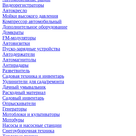
Видеорегистраторы
Автокресло
Мойки высокого давления
Компрессор автомобильный
Дополнительное оборудование
Домкраты
FM-модуляторы
Автовизитки
Пуско-зарядные устройства
Автодержатели
Автомагнитолы
Антирадары
Разветвитель
Садовая техника и инвентарь
Удлинители для сада/ремонта
Дачный умывальник
Расходный материал
Садовый инвентарь
Опрыскиватели
Генераторы
Мотоблоки и культиваторы
Мотобуры
Насосы и насосные станции
Снегоуборочная техника