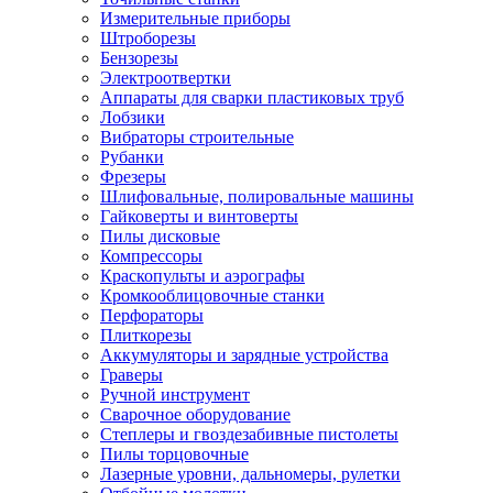
Измерительные приборы
Штроборезы
Бензорезы
Электроотвертки
Аппараты для сварки пластиковых труб
Лобзики
Вибраторы строительные
Рубанки
Фрезеры
Шлифовальные, полировальные машины
Гайковерты и винтоверты
Пилы дисковые
Компрессоры
Краскопульты и аэрографы
Кромкооблицовочные станки
Перфораторы
Плиткорезы
Аккумуляторы и зарядные устройства
Граверы
Ручной инструмент
Сварочное оборудование
Степлеры и гвоздезабивные пистолеты
Пилы торцовочные
Лазерные уровни, дальномеры, рулетки