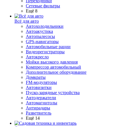
Переходники
Сетевые фильтры
Ещё 8
Всё для авто
Автохолодильники
Автоакустика
Автопылесосы
GPS-навигаторы
Автомобильные рации
Видеорегистраторы
Автокресло
Мойки высокого давления
Компрессор автомобильный
Дополнительное оборудование
Домкраты
FM-модуляторы
Автовизитки
Пуско-зарядные устройства
Автодержатели
Автомагнитолы
Антирадары
Разветвитель
Ещё 14