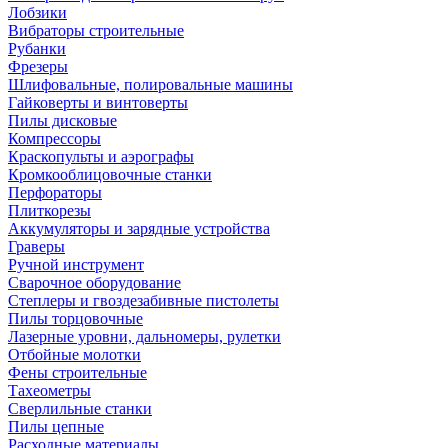
Лобзики
Вибраторы строительные
Рубанки
Фрезеры
Шлифовальные, полировальные машины
Гайковерты и винтоверты
Пилы дисковые
Компрессоры
Краскопульты и аэрографы
Кромкооблицовочные станки
Перфораторы
Плиткорезы
Аккумуляторы и зарядные устройства
Граверы
Ручной инструмент
Сварочное оборудование
Степлеры и гвоздезабивные пистолеты
Пилы торцовочные
Лазерные уровни, дальномеры, рулетки
Отбойные молотки
Фены строительные
Тахеометры
Сверлильные станки
Пилы цепные
Расходные материалы