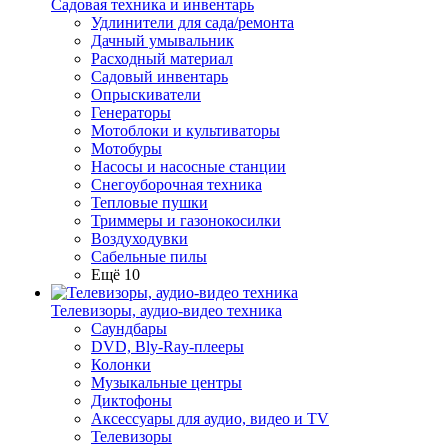
Садовая техника и инвентарь
Удлинители для сада/ремонта
Дачный умывальник
Расходный материал
Садовый инвентарь
Опрыскиватели
Генераторы
Мотоблоки и культиваторы
Мотобуры
Насосы и насосные станции
Снегоуборочная техника
Тепловые пушки
Триммеры и газонокосилки
Воздуходувки
Сабельные пилы
Ещё 10
Телевизоры, аудио-видео техника
Саундбары
DVD, Bly-Ray-плееры
Колонки
Музыкальные центры
Диктофоны
Аксессуары для аудио, видео и TV
Телевизоры