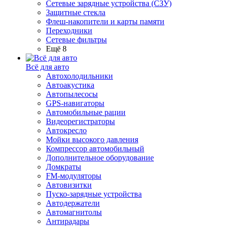
Сетевые зарядные устройства (СЗУ)
Защитные стекла
Флеш-накопители и карты памяти
Переходники
Сетевые фильтры
Ещё 8
Всё для авто
Автохолодильники
Автоакустика
Автопылесосы
GPS-навигаторы
Автомобильные рации
Видеорегистраторы
Автокресло
Мойки высокого давления
Компрессор автомобильный
Дополнительное оборудование
Домкраты
FM-модуляторы
Автовизитки
Пуско-зарядные устройства
Автодержатели
Автомагнитолы
Антирадары