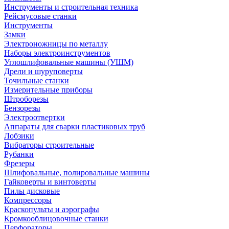
Инструменты и строительная техника
Рейсмусовые станки
Инструменты
Замки
Электроножницы по металлу
Наборы электроинструментов
Углошлифовальные машины (УШМ)
Дрели и шуруповерты
Точильные станки
Измерительные приборы
Штроборезы
Бензорезы
Электроотвертки
Аппараты для сварки пластиковых труб
Лобзики
Вибраторы строительные
Рубанки
Фрезеры
Шлифовальные, полировальные машины
Гайковерты и винтоверты
Пилы дисковые
Компрессоры
Краскопульты и аэрографы
Кромкооблицовочные станки
Перфораторы