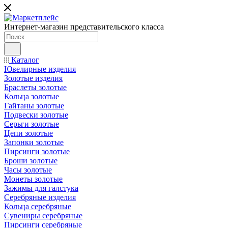
Интернет-магазин представительского класса
Каталог
Ювелирные изделия
Золотые изделия
Браслеты золотые
Кольца золотые
Гайтаны золотые
Подвески золотые
Серьги золотые
Цепи золотые
Запонки золотые
Пирсинги золотые
Броши золотые
Часы золотые
Монеты золотые
Зажимы для галстука
Серебряные изделия
Кольца серебряные
Сувениры серебряные
Пирсинги серебряные