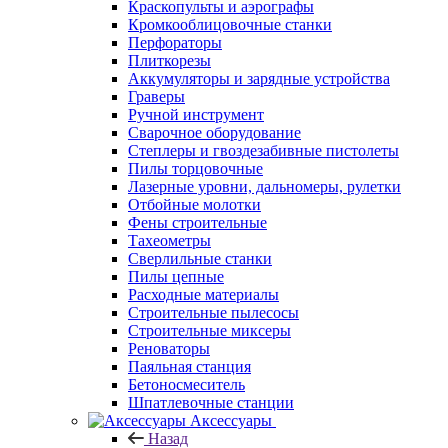
Краскопульты и аэрографы
Кромкооблицовочные станки
Перфораторы
Плиткорезы
Аккумуляторы и зарядные устройства
Граверы
Ручной инструмент
Сварочное оборудование
Степлеры и гвоздезабивные пистолеты
Пилы торцовочные
Лазерные уровни, дальномеры, рулетки
Отбойные молотки
Фены строительные
Тахеометры
Сверлильные станки
Пилы цепные
Расходные материалы
Строительные пылесосы
Строительные миксеры
Реноваторы
Паяльная станция
Бетоносмеситель
Шпатлевочные станции
Аксессуары
Назад