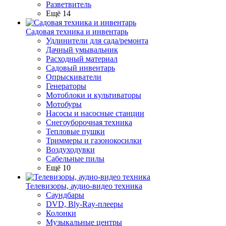
Разветвитель
Ещё 14
Садовая техника и инвентарь
Удлинители для сада/ремонта
Дачный умывальник
Расходный материал
Садовый инвентарь
Опрыскиватели
Генераторы
Мотоблоки и культиваторы
Мотобуры
Насосы и насосные станции
Снегоуборочная техника
Тепловые пушки
Триммеры и газонокосилки
Воздуходувки
Сабельные пилы
Ещё 10
Телевизоры, аудио-видео техника
Саундбары
DVD, Bly-Ray-плееры
Колонки
Музыкальные центры