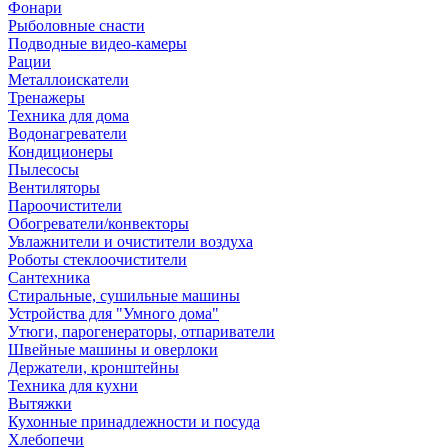
Фонари
Рыболовные снасти
Подводные видео-камеры
Рации
Металлоискатели
Тренажеры
Техника для дома
Водонагреватели
Кондиционеры
Пылесосы
Вентиляторы
Пароочистители
Обогреватели/конвекторы
Увлажнители и очистители воздуха
Роботы стеклоочистители
Сантехника
Стиральные, сушильные машины
Устройства для "Умного дома"
Утюги, парогенераторы, отпариватели
Швейные машины и оверлоки
Держатели, кронштейны
Техника для кухни
Вытяжки
Кухонные принадлежности и посуда
Хлебопечи