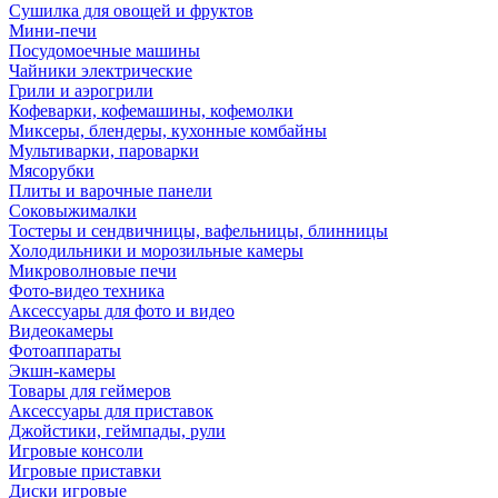
Сушилка для овощей и фруктов
Мини-печи
Посудомоечные машины
Чайники электрические
Грили и аэрогрили
Кофеварки, кофемашины, кофемолки
Миксеры, блендеры, кухонные комбайны
Мультиварки, пароварки
Мясорубки
Плиты и варочные панели
Соковыжималки
Тостеры и сендвичницы, вафельницы, блинницы
Холодильники и морозильные камеры
Микроволновые печи
Фото-видео техника
Аксессуары для фото и видео
Видеокамеры
Фотоаппараты
Экшн-камеры
Товары для геймеров
Аксессуары для приставок
Джойстики, геймпады, рули
Игровые консоли
Игровые приставки
Диски игровые