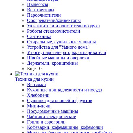
Пылесосы
Вентиляторы
Пароочистители
Обогреватели/конвекторы
Увлажнители и очистители воздуха
Роботы стеклоочистители
Сантехника
Стиральные, сушильные машины
Устройства для "Умного дома"
Утюги, парогенераторы, отпариватели
Швейные машины и оверлоки
Держатели, кронштейны
Ещё 10
Техника для кухни
Вытяжки
Кухонные принадлежности и посуда
Хлебопечи
Сушилка для овощей и фруктов
Мини-печи
Посудомоечные машины
Чайники электрические
Грили и аэрогрили
Кофеварки, кофемашины, кофемолки
Миксеры, блендеры, кухонные комбайны