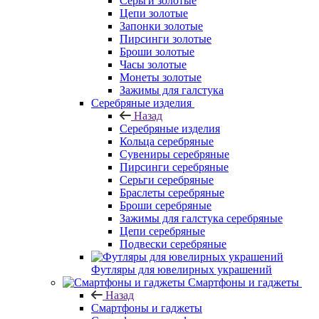
Серьги золотые
Цепи золотые
Запонки золотые
Пирсинги золотые
Броши золотые
Часы золотые
Монеты золотые
Зажимы для галстука
Серебряные изделия
Назад
Серебряные изделия
Кольца серебряные
Сувениры серебряные
Пирсинги серебряные
Серьги серебряные
Браслеты серебряные
Броши серебряные
Зажимы для галстука серебряные
Цепи серебряные
Подвески серебряные
Футляры для ювелирных украшений
Смартфоны и гаджеты
Назад
Смартфоны и гаджеты