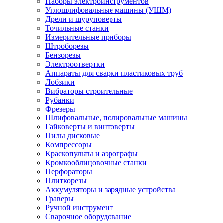
Наборы электроинструментов
Углошлифовальные машины (УШМ)
Дрели и шуруповерты
Точильные станки
Измерительные приборы
Штроборезы
Бензорезы
Электроотвертки
Аппараты для сварки пластиковых труб
Лобзики
Вибраторы строительные
Рубанки
Фрезеры
Шлифовальные, полировальные машины
Гайковерты и винтоверты
Пилы дисковые
Компрессоры
Краскопульты и аэрографы
Кромкооблицовочные станки
Перфораторы
Плиткорезы
Аккумуляторы и зарядные устройства
Граверы
Ручной инструмент
Сварочное оборудование