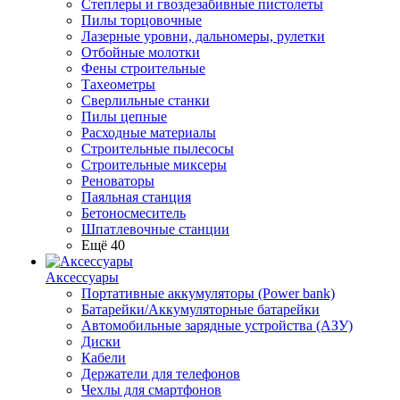
Степлеры и гвоздезабивные пистолеты
Пилы торцовочные
Лазерные уровни, дальномеры, рулетки
Отбойные молотки
Фены строительные
Тахеометры
Сверлильные станки
Пилы цепные
Расходные материалы
Строительные пылесосы
Строительные миксеры
Реноваторы
Паяльная станция
Бетоносмеситель
Шпатлевочные станции
Ещё 40
Аксессуары
Портативные аккумуляторы (Power bank)
Батарейки/Аккумуляторные батарейки
Автомобильные зарядные устройства (АЗУ)
Диски
Кабели
Держатели для телефонов
Чехлы для смартфонов