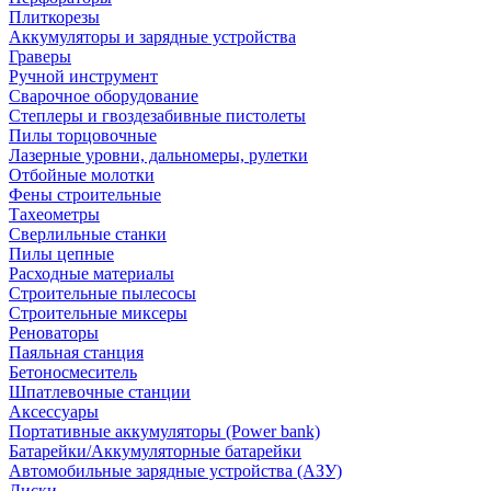
Плиткорезы
Аккумуляторы и зарядные устройства
Граверы
Ручной инструмент
Сварочное оборудование
Степлеры и гвоздезабивные пистолеты
Пилы торцовочные
Лазерные уровни, дальномеры, рулетки
Отбойные молотки
Фены строительные
Тахеометры
Сверлильные станки
Пилы цепные
Расходные материалы
Строительные пылесосы
Строительные миксеры
Реноваторы
Паяльная станция
Бетоносмеситель
Шпатлевочные станции
Аксессуары
Портативные аккумуляторы (Power bank)
Батарейки/Аккумуляторные батарейки
Автомобильные зарядные устройства (АЗУ)
Диски