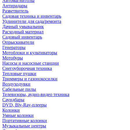
Автомагнитолы
Антирадары
Разветвитель
Садовая техника и инвентарь
Удлинители для сада/ремонта
Дачный умывальник
Расходный материал
Садовый инвентарь
Опрыскиватели
Генераторы
Мотоблоки и культиваторы
Мотобуры
Насосы и насосные станции
Снегоуборочная техника
Тепловые пушки
Триммеры и газонокосилки
Воздуходувки
Сабельные пилы
Телевизоры, аудио-видео техника
Саундбары
DVD, Bly-Ray-плееры
Колонки
Умные колонки
Портативные колонки
Музыкальные центры