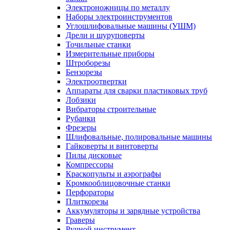
Электроножницы по металлу
Наборы электроинструментов
Углошлифовальные машины (УШМ)
Дрели и шуруповерты
Точильные станки
Измерительные приборы
Штроборезы
Бензорезы
Электроотвертки
Аппараты для сварки пластиковых труб
Лобзики
Вибраторы строительные
Рубанки
Фрезеры
Шлифовальные, полировальные машины
Гайковерты и винтоверты
Пилы дисковые
Компрессоры
Краскопульты и аэрографы
Кромкооблицовочные станки
Перфораторы
Плиткорезы
Аккумуляторы и зарядные устройства
Граверы
Ручной инструмент