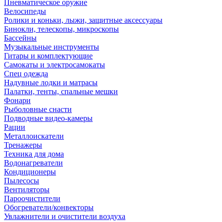
Пневматическое оружие
Велосипеды
Ролики и коньки, лыжи, защитные аксессуары
Бинокли, телескопы, микроскопы
Бассейны
Музыкальные инструменты
Гитары и комплектующие
Самокаты и электросамокаты
Спец одежда
Надувные лодки и матрасы
Палатки, тенты, спальные мешки
Фонари
Рыболовные снасти
Подводные видео-камеры
Рации
Металлоискатели
Тренажеры
Техника для дома
Водонагреватели
Кондиционеры
Пылесосы
Вентиляторы
Пароочистители
Обогреватели/конвекторы
Увлажнители и очистители воздуха