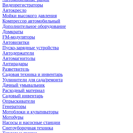
Видеорегистраторы
Автокресло
Мойки высокого давления
Компрессор автомобильный
Дополнительное оборудование
Домкраты
FM-модуляторы
Автовизитки
Пуско-зарядные устройства
Автодержатели
Автомагнитолы
Антирадары
Разветвитель
Садовая техника и инвентарь
Удлинители для сада/ремонта
Дачный умывальник
Расходный материал
Садовый инвентарь
Опрыскиватели
Генераторы
Мотоблоки и культиваторы
Мотобуры
Насосы и насосные станции
Снегоуборочная техника