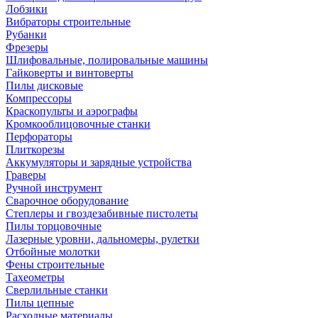
Лобзики
Вибраторы строительные
Рубанки
Фрезеры
Шлифовальные, полировальные машины
Гайковерты и винтоверты
Пилы дисковые
Компрессоры
Краскопульты и аэрографы
Кромкооблицовочные станки
Перфораторы
Плиткорезы
Аккумуляторы и зарядные устройства
Граверы
Ручной инструмент
Сварочное оборудование
Степлеры и гвоздезабивные пистолеты
Пилы торцовочные
Лазерные уровни, дальномеры, рулетки
Отбойные молотки
Фены строительные
Тахеометры
Сверлильные станки
Пилы цепные
Расходные материалы