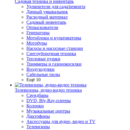
Садовая техника и инвентарь
Удлинители для сада/ремонта
Дачный умывальник
Расходный материал
Садовый инвентарь
Опрыскиватели
Генераторы
Мотоблоки и культиваторы
Мотобуры
Насосы и насосные станции
Снегоуборочная техника
Тепловые пушки
Триммеры и газонокосилки
Воздуходувки
Сабельные пилы
Ещё 10
Телевизоры, аудио-видео техника
Саундбары
DVD, Bly-Ray-плееры
Колонки
Музыкальные центры
Диктофоны
Аксессуары для аудио, видео и TV
Телевизоры