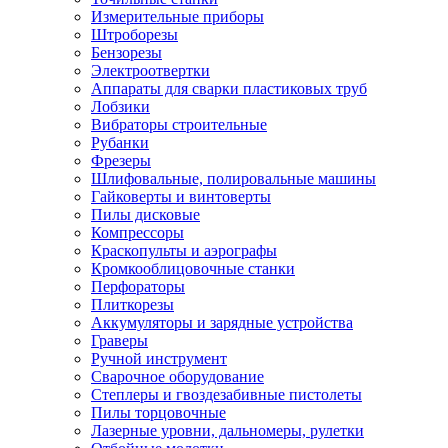
Измерительные приборы
Штроборезы
Бензорезы
Электроотвертки
Аппараты для сварки пластиковых труб
Лобзики
Вибраторы строительные
Рубанки
Фрезеры
Шлифовальные, полировальные машины
Гайковерты и винтоверты
Пилы дисковые
Компрессоры
Краскопульты и аэрографы
Кромкооблицовочные станки
Перфораторы
Плиткорезы
Аккумуляторы и зарядные устройства
Граверы
Ручной инструмент
Сварочное оборудование
Степлеры и гвоздезабивные пистолеты
Пилы торцовочные
Лазерные уровни, дальномеры, рулетки