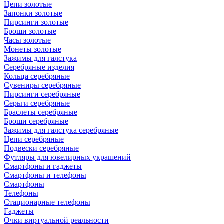
Цепи золотые
Запонки золотые
Пирсинги золотые
Броши золотые
Часы золотые
Монеты золотые
Зажимы для галстука
Серебряные изделия
Кольца серебряные
Сувениры серебряные
Пирсинги серебряные
Серьги серебряные
Браслеты серебряные
Броши серебряные
Зажимы для галстука серебряные
Цепи серебряные
Подвески серебряные
Футляры для ювелирных украшений
Смартфоны и гаджеты
Смартфоны и телефоны
Смартфоны
Телефоны
Стационарные телефоны
Гаджеты
Очки виртуальной реальности